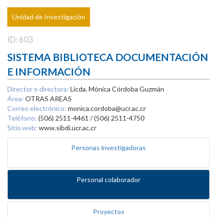
Unidad de Investigación
ID: 603
SISTEMA BIBLIOTECA DOCUMENTACIÓN
E INFORMACIÓN
Director o directora:
Licda. Mónica Córdoba Guzmán
Área:
OTRAS AREAS
Correo electrónico:
monica.cordoba@ucr.ac.cr
Teléfono:
(506) 2511-4461 / (506) 2511-4750
Sitio web:
www.sibdi.ucr.ac.cr
Personas investigadoras
Personal colaborador
Proyectos