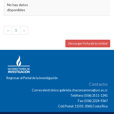
No hay datos
disponibles
«
1
»
Descargar Ficha de la Unidad
Regresar al Portal de la Investigación
Contacto
Correo electrónico: gabriela.chaconzamora@ucr.ac.cr
Teléfono: (506) 2511-1341
Fax: (506) 2224-9367
Cód.Postal: 11501-2060,Costa Rica