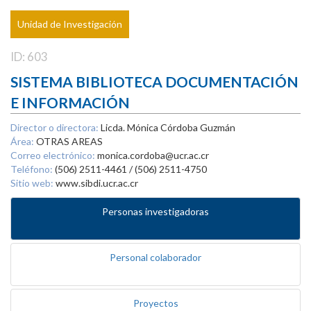
Unidad de Investigación
ID: 603
SISTEMA BIBLIOTECA DOCUMENTACIÓN
E INFORMACIÓN
Director o directora:
Licda. Mónica Córdoba Guzmán
Área:
OTRAS AREAS
Correo electrónico:
monica.cordoba@ucr.ac.cr
Teléfono:
(506) 2511-4461 / (506) 2511-4750
Sitio web:
www.sibdi.ucr.ac.cr
Personas investigadoras
Personal colaborador
Proyectos