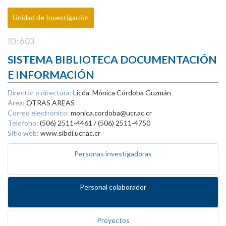
Unidad de Investigación
ID: 603
SISTEMA BIBLIOTECA DOCUMENTACIÓN
E INFORMACIÓN
Director o directora:
Licda. Mónica Córdoba Guzmán
Área:
OTRAS AREAS
Correo electrónico:
monica.cordoba@ucr.ac.cr
Teléfono:
(506) 2511-4461 / (506) 2511-4750
Sitio web:
www.sibdi.ucr.ac.cr
Personas investigadoras
Personal colaborador
Proyectos