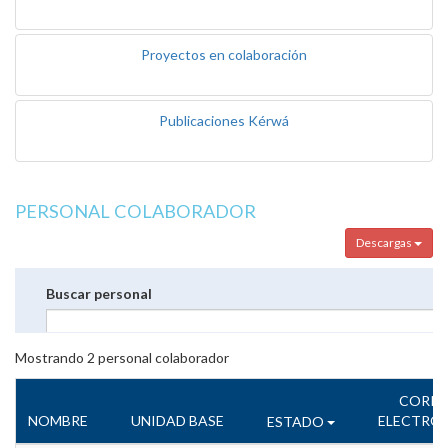
Proyectos en colaboración
Publicaciones Kérwá
PERSONAL COLABORADOR
Descargas
Buscar personal
Mostrando
2
personal colaborador
CORR
NOMBRE
UNIDAD BASE
ELECTRÓ
ESTADO