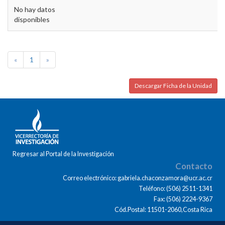
No hay datos
disponibles
«
1
»
Descargar Ficha de la Unidad
Regresar al Portal de la Investigación
Contacto
Correo electrónico: gabriela.chaconzamora@ucr.ac.cr
Teléfono: (506) 2511-1341
Fax: (506) 2224-9367
Cód.Postal: 11501-2060,Costa Rica