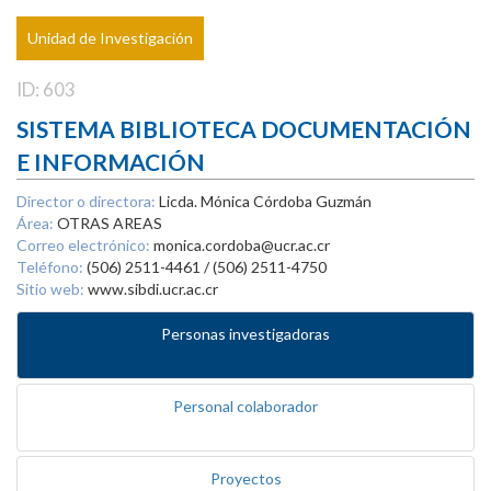
Unidad de Investigación
ID: 603
SISTEMA BIBLIOTECA DOCUMENTACIÓN
E INFORMACIÓN
Director o directora:
Licda. Mónica Córdoba Guzmán
Área:
OTRAS AREAS
Correo electrónico:
monica.cordoba@ucr.ac.cr
Teléfono:
(506) 2511-4461 / (506) 2511-4750
Sitio web:
www.sibdi.ucr.ac.cr
Personas investigadoras
Personal colaborador
Proyectos