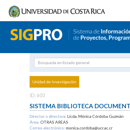
Investigador
Uni
Proyecto
Unidad de Investigación
inves
ID: 603
SISTEMA BIBLIOTECA DOCUMEN
Director o directora:
Licda. Mónica Córdoba Guzmán
Área:
OTRAS AREAS
Correo electrónico:
monica.cordoba@ucr.ac.cr