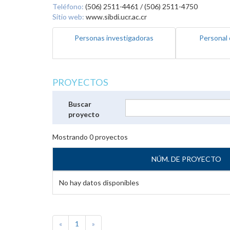
Teléfono:
(506) 2511-4461 / (506) 2511-4750
Sitio web:
www.sibdi.ucr.ac.cr
Personas investigadoras
Personal 
PROYECTOS
Buscar
proyecto
Mostrando
0
proyectos
NÚM. DE PROYECTO
No hay datos disponibles
«
1
»