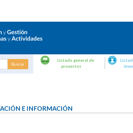
Listado general de
Listad
proyectos
inve
dades de
tigación
TACIÓN E INFORMACIÓN