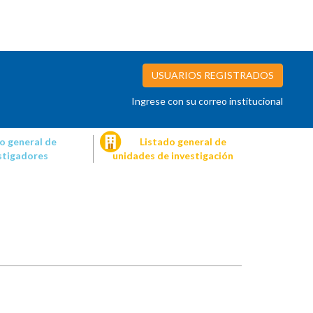
USUARIOS REGISTRADOS
Ingrese con su correo institucional
o general de
Listado general de
stigadores
unidades de investigación