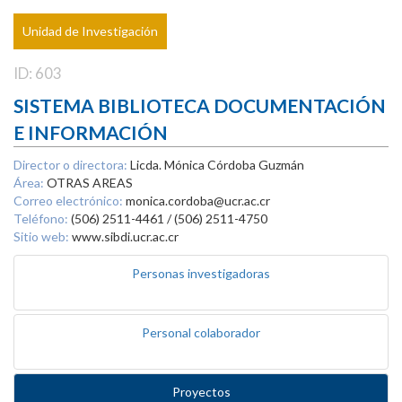
Unidad de Investigación
ID: 603
SISTEMA BIBLIOTECA DOCUMENTACIÓN
E INFORMACIÓN
Director o directora:
Licda. Mónica Córdoba Guzmán
Área:
OTRAS AREAS
Correo electrónico:
monica.cordoba@ucr.ac.cr
Teléfono:
(506) 2511-4461 / (506) 2511-4750
Sitio web:
www.sibdi.ucr.ac.cr
Personas investigadoras
Personal colaborador
Proyectos