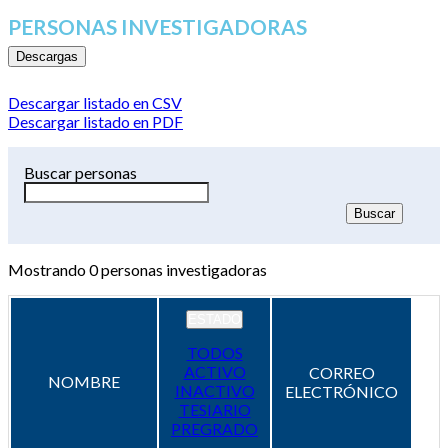
PERSONAS INVESTIGADORAS
Descargas
Descargar listado en CSV
Descargar listado en PDF
Buscar personas
Mostrando
0
personas investigadoras
ESTADO
TODOS
ACTIVO
CORREO
NOMBRE
INACTIVO
ELECTRÓNICO
TESIARIO
PREGRADO