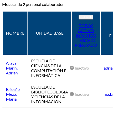
Mostrando
2
personal colaborador
ESTADO
TODOS
ACTIVO
NOMBRE
UNIDAD BASE
INACTIVO
EL
TESIARIO
PREGRADO
ESCUELA DE
Araya
CIENCIAS DE LA
Marin,
Inactivo
adrian
COMPUTACIÓN E
Adrian
INFORMÁTICA
ESCUELA DE
Briceño
BIBLIOTECOLOGÍA
Meza,
Inactivo
ma.br
Y CIENCIAS DE LA
Maria
INFORMACIÓN