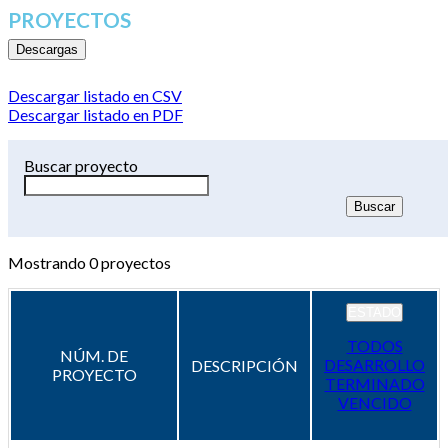
PROYECTOS
Descargas
Descargar listado en CSV
Descargar listado en PDF
Buscar proyecto
Mostrando
0
proyectos
ESTADO
TODOS
NÚM. DE
DESARROLLO
DESCRIPCIÓN
PROYECTO
TERMINADO
VENCIDO