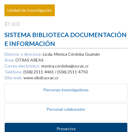
Unidad de Investigación
ID: 603
SISTEMA BIBLIOTECA DOCUMENTACIÓN
E INFORMACIÓN
Director o directora:
Licda. Mónica Córdoba Guzmán
Área:
OTRAS AREAS
Correo electrónico:
monica.cordoba@ucr.ac.cr
Teléfono:
(506) 2511-4461 / (506) 2511-4750
Sitio web:
www.sibdi.ucr.ac.cr
Personas investigadoras
Personal colaborador
Proyectos