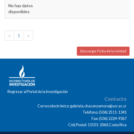
No hay datos
disponibles
«
1
»
Descargar Ficha de la Unidad
Regresar al Portal de la Investigación
Contacto
Correo electrónico: gabriela.chaconzamora@ucr.ac.cr
Teléfono: (506) 2511-1341
Fax: (506) 2224-9367
Cód.Postal: 11501-2060,Costa Rica