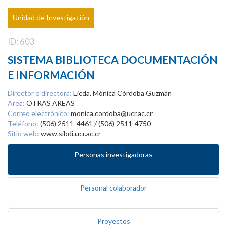
Unidad de Investigación
ID: 603
SISTEMA BIBLIOTECA DOCUMENTACIÓN
E INFORMACIÓN
Director o directora:
Licda. Mónica Córdoba Guzmán
Área:
OTRAS AREAS
Correo electrónico:
monica.cordoba@ucr.ac.cr
Teléfono:
(506) 2511-4461 / (506) 2511-4750
Sitio web:
www.sibdi.ucr.ac.cr
Personas investigadoras
Personal colaborador
Proyectos