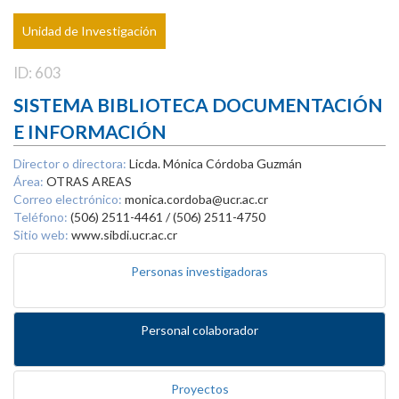
Unidad de Investigación
ID: 603
SISTEMA BIBLIOTECA DOCUMENTACIÓN
E INFORMACIÓN
Director o directora:
Licda. Mónica Córdoba Guzmán
Área:
OTRAS AREAS
Correo electrónico:
monica.cordoba@ucr.ac.cr
Teléfono:
(506) 2511-4461 / (506) 2511-4750
Sitio web:
www.sibdi.ucr.ac.cr
Personas investigadoras
Personal colaborador
Proyectos