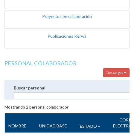
Proyectos en colaboración
Publicaciones Kérwá
PERSONAL COLABORADOR
Descargas
Buscar personal
Mostrando
2
personal colaborador
CORR
NOMBRE
UNIDAD BASE
ELECTRÓ
ESTADO