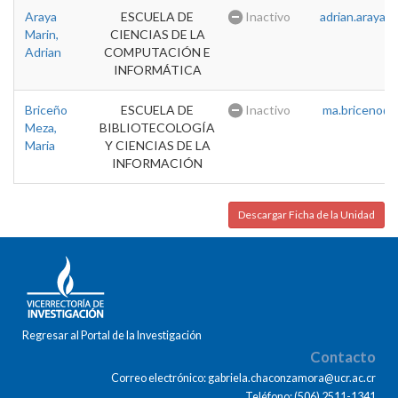
Araya
ESCUELA DE
Inactivo
adrian.araya@u
Marin,
CIENCIAS DE LA
Adrian
COMPUTACIÓN E
INFORMÁTICA
Briceño
ESCUELA DE
Inactivo
ma.briceno@u
Meza,
BIBLIOTECOLOGÍA
Maria
Y CIENCIAS DE LA
INFORMACIÓN
Descargar Ficha de la Unidad
Regresar al Portal de la Investigación
Contacto
Correo electrónico: gabriela.chaconzamora@ucr.ac.cr
Teléfono: (506) 2511-1341