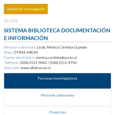
Unidad de Investigación
ID: 603
SISTEMA BIBLIOTECA DOCUMENTACIÓN
E INFORMACIÓN
Director o directora:
Licda. Mónica Córdoba Guzmán
Área:
OTRAS AREAS
Correo electrónico:
monica.cordoba@ucr.ac.cr
Teléfono:
(506) 2511-4461 / (506) 2511-4750
Sitio web:
www.sibdi.ucr.ac.cr
Personas investigadoras
Personal colaborador
Proyectos