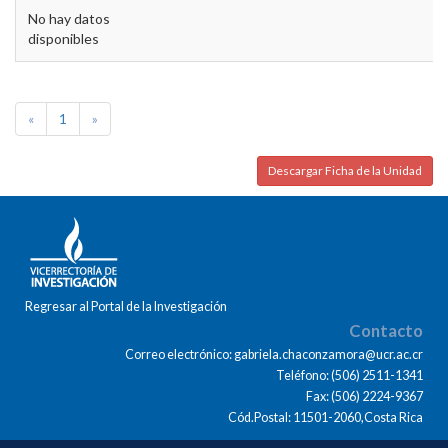
No hay datos
disponibles
«
1
»
Descargar Ficha de la Unidad
Regresar al Portal de la Investigación
Contacto
Correo electrónico: gabriela.chaconzamora@ucr.ac.cr
Teléfono: (506) 2511-1341
Fax: (506) 2224-9367
Cód.Postal: 11501-2060,Costa Rica