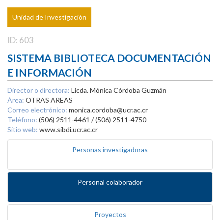
Unidad de Investigación
ID: 603
SISTEMA BIBLIOTECA DOCUMENTACIÓN
E INFORMACIÓN
Director o directora:
Licda. Mónica Córdoba Guzmán
Área:
OTRAS AREAS
Correo electrónico:
monica.cordoba@ucr.ac.cr
Teléfono:
(506) 2511-4461 / (506) 2511-4750
Sitio web:
www.sibdi.ucr.ac.cr
Personas investigadoras
Personal colaborador
Proyectos