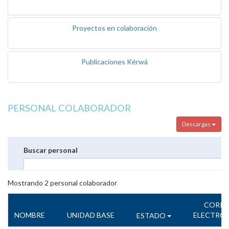
Proyectos en colaboración
Publicaciones Kérwá
PERSONAL COLABORADOR
Descargas
Buscar personal
Mostrando
2
personal colaborador
CORR
NOMBRE
UNIDAD BASE
ELECTRÓ
ESTADO