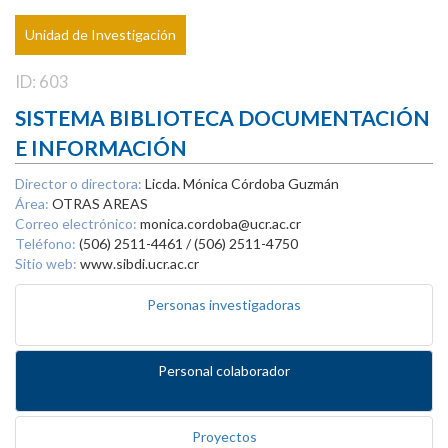
Unidad de Investigación
ID: 603
SISTEMA BIBLIOTECA DOCUMENTACIÓN
E INFORMACIÓN
Director o directora:
Licda. Mónica Córdoba Guzmán
Área:
OTRAS AREAS
Correo electrónico:
monica.cordoba@ucr.ac.cr
Teléfono:
(506) 2511-4461 / (506) 2511-4750
Sitio web:
www.sibdi.ucr.ac.cr
Personas investigadoras
Personal colaborador
Proyectos