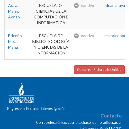
Araya
ESCUELA DE
Inactivo
adrian.araya@u
Marin,
CIENCIAS DE LA
Adrian
COMPUTACIÓN E
INFORMÁTICA
Briceño
ESCUELA DE
Inactivo
ma.briceno@u
Meza,
BIBLIOTECOLOGÍA
Maria
Y CIENCIAS DE LA
INFORMACIÓN
Descargar Ficha de la Unidad
Regresar al Portal de la Investigación
Contacto
Correo electrónico: gabriela.chaconzamora@ucr.ac.cr
Teléfono: (506) 2511-1341