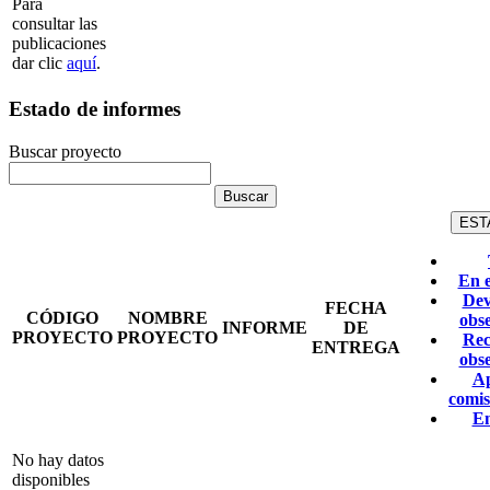
Para
consultar las
publicaciones
dar clic
aquí
.
Estado de informes
Buscar proyecto
EST
En 
Dev
FECHA
CÓDIGO
NOMBRE
obs
INFORME
DE
PROYECTO
PROYECTO
Rec
ENTREGA
obs
A
comis
E
No hay datos
disponibles