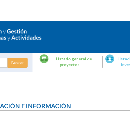
Listado general de
Listad
proyectos
inve
dades de
tigación
TACIÓN E INFORMACIÓN