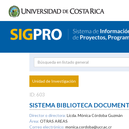
Investigador
Uni
Proyecto
Unidad de Investigación
inves
ID: 603
SISTEMA BIBLIOTECA DOCUMEN
Director o directora:
Licda. Mónica Córdoba Guzmán
Área:
OTRAS AREAS
Correo electrónico:
monica.cordoba@ucr.ac.cr