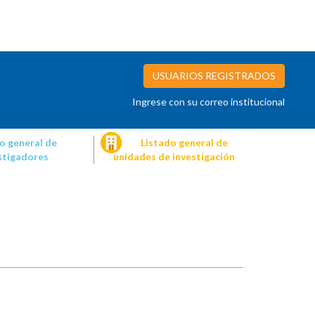
USUARIOS REGISTRADOS
Ingrese con su correo institucional
o general de
Listado general de
stigadores
unidades de investigación