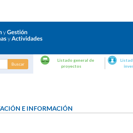
Listado general de
Listad
proyectos
inve
dades de
tigación
TACIÓN E INFORMACIÓN