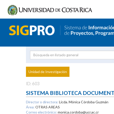
Investigador
Uni
Proyecto
Unidad de Investigación
inves
ID: 603
SISTEMA BIBLIOTECA DOCUMEN
Director o directora:
Licda. Mónica Córdoba Guzmán
Área:
OTRAS AREAS
Correo electrónico:
monica.cordoba@ucr.ac.cr