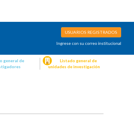
USUARIOS REGISTRADOS
Ingrese con su correo institucional
o general de
Listado general de
stigadores
unidades de investigación