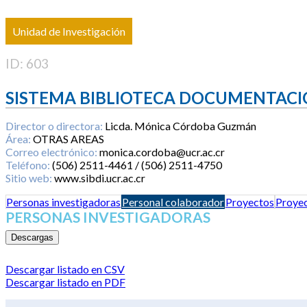
Unidad de Investigación
ID: 603
SISTEMA BIBLIOTECA DOCUMENTACI
Director o directora:
Licda. Mónica Córdoba Guzmán
Área:
OTRAS AREAS
Correo electrónico:
monica.cordoba@ucr.ac.cr
Teléfono:
(506) 2511-4461 / (506) 2511-4750
Sitio web:
www.sibdi.ucr.ac.cr
Personas investigadoras
Personal colaborador
Proyectos
Proyec
PERSONAS INVESTIGADORAS
Descargas
Descargar listado en CSV
Descargar listado en PDF