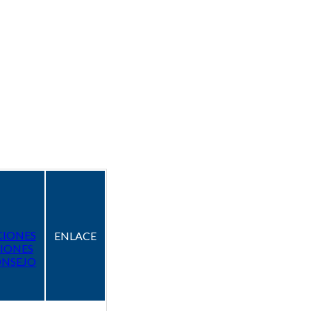
CIONES
ENLACE
IONES
ONSEJO