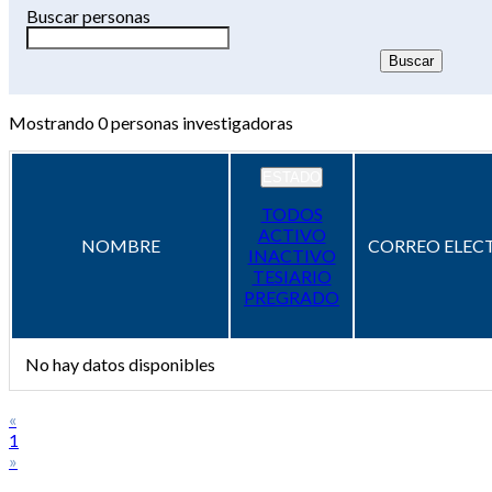
Buscar personas
Mostrando
0
personas investigadoras
ESTADO
TODOS
ACTIVO
NOMBRE
CORREO ELEC
INACTIVO
TESIARIO
PREGRADO
No hay datos disponibles
«
1
»