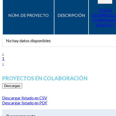
ESTADO
TODOS
DESARROLL
NÚM. DE PROYECTO
DESCRIPCIÓN
TERMINAD
VENCIDO
No hay datos disponibles
«
1
»
PROYECTOS EN COLABORACIÓN
Descargas
Descargar listado en CSV
Descargar listado en PDF
Buscar proyecto