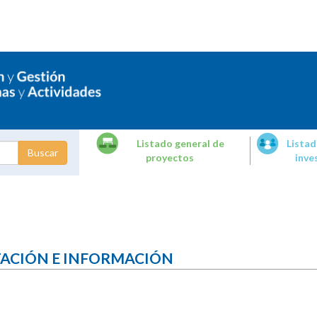
Listado general de
Listad
proyectos
inve
dades de
tigación
TACIÓN E INFORMACIÓN