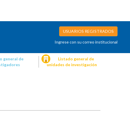
USUARIOS REGISTRADOS
Ingrese con su correo institucional
o general de
Listado general de
stigadores
unidades de investigación