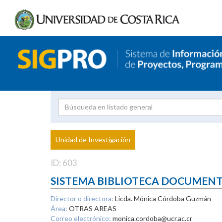
Investigador
Uni
Proyecto
Unidad de Investigación
inves
ID: 603
SISTEMA BIBLIOTECA DOCUMEN
Director o directora:
Licda. Mónica Córdoba Guzmán
Área:
OTRAS AREAS
Correo electrónico:
monica.cordoba@ucr.ac.cr