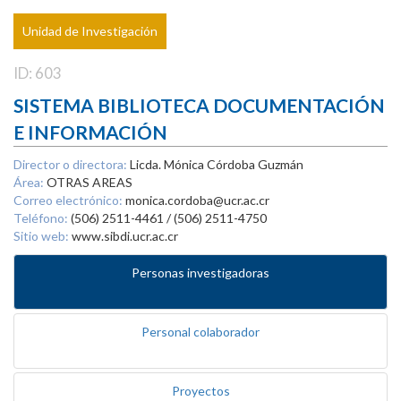
Unidad de Investigación
ID: 603
SISTEMA BIBLIOTECA DOCUMENTACIÓN
E INFORMACIÓN
Director o directora:
Licda. Mónica Córdoba Guzmán
Área:
OTRAS AREAS
Correo electrónico:
monica.cordoba@ucr.ac.cr
Teléfono:
(506) 2511-4461 / (506) 2511-4750
Sitio web:
www.sibdi.ucr.ac.cr
Personas investigadoras
Personal colaborador
Proyectos