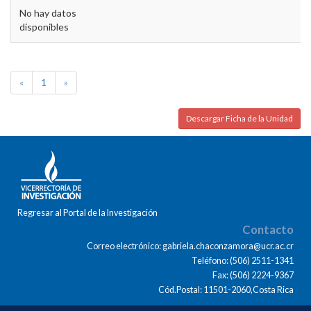
No hay datos
disponibles
«
1
»
Descargar Ficha de la Unidad
Regresar al Portal de la Investigación
Contacto
Correo electrónico: gabriela.chaconzamora@ucr.ac.cr
Teléfono: (506) 2511-1341
Fax: (506) 2224-9367
Cód.Postal: 11501-2060,Costa Rica