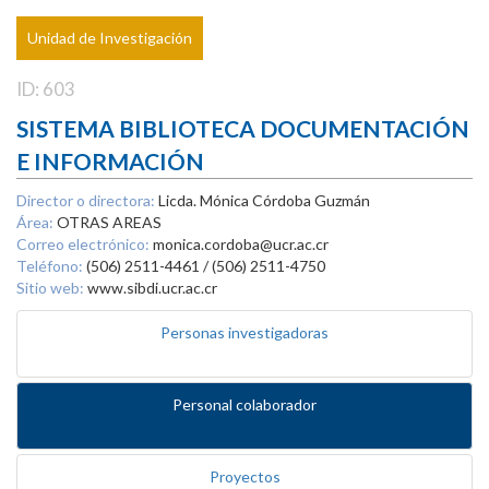
Unidad de Investigación
ID: 603
SISTEMA BIBLIOTECA DOCUMENTACIÓN
E INFORMACIÓN
Director o directora:
Licda. Mónica Córdoba Guzmán
Área:
OTRAS AREAS
Correo electrónico:
monica.cordoba@ucr.ac.cr
Teléfono:
(506) 2511-4461 / (506) 2511-4750
Sitio web:
www.sibdi.ucr.ac.cr
Personas investigadoras
Personal colaborador
Proyectos