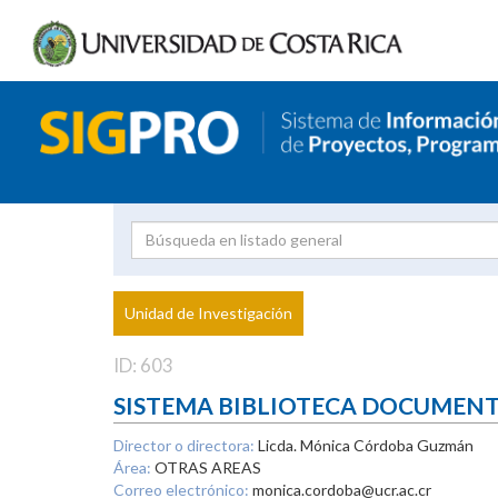
Investigador
Uni
Proyecto
Unidad de Investigación
inves
ID: 603
SISTEMA BIBLIOTECA DOCUMEN
Director o directora:
Licda. Mónica Córdoba Guzmán
Área:
OTRAS AREAS
Correo electrónico:
monica.cordoba@ucr.ac.cr