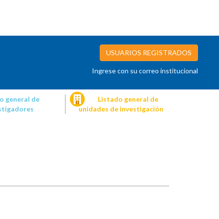
USUARIOS REGISTRADOS
Ingrese con su correo institucional
o general de
Listado general de
stigadores
unidades de investigación