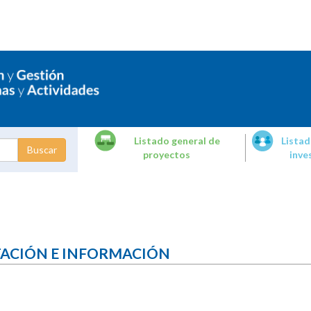
Listado general de
Listad
proyectos
inve
dades de
tigación
TACIÓN E INFORMACIÓN