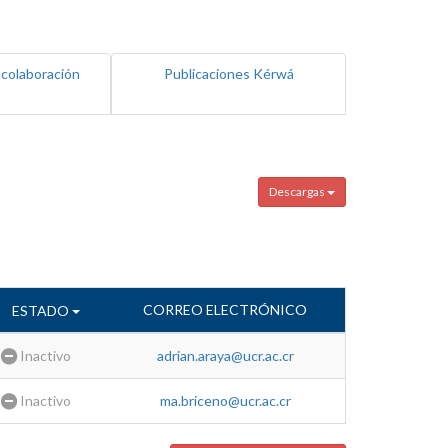
 colaboración
Publicaciones Kérwá
Descargas
CORREO ELECTRÓNICO
ESTADO
Inactivo
adrian.araya@ucr.ac.cr
Inactivo
ma.briceno@ucr.ac.cr