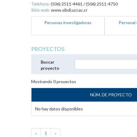
Teléfono:
(506) 2511-4461 / (506) 2511-4750
Sitio web:
www.sibdi.ucr.ac.cr
Personas investigadoras
Personal 
PROYECTOS
Buscar
proyecto
Mostrando
0
proyectos
NÚM. DE PROYECTO
No hay datos disponibles
«
1
»