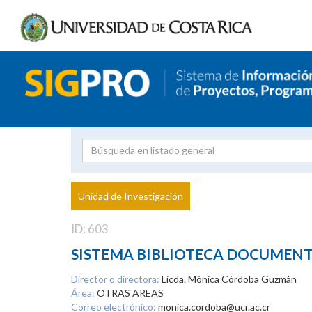
Investigador
Uni
Proyecto
Unidad de Investigación
inves
ID: 603
SISTEMA BIBLIOTECA DOCUMEN
Director o directora:
Licda. Mónica Córdoba Guzmán
Área:
OTRAS AREAS
Correo electrónico:
monica.cordoba@ucr.ac.cr