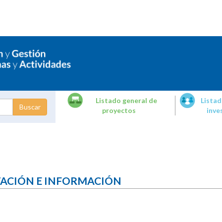
Listado general de
Listad
proyectos
inve
dades de
tigación
TACIÓN E INFORMACIÓN