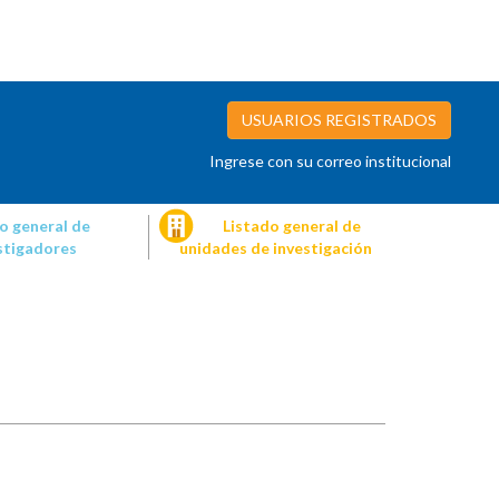
USUARIOS REGISTRADOS
Ingrese con su correo institucional
o general de
Listado general de
stigadores
unidades de investigación