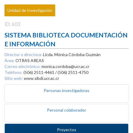
Unidad de Investigación
ID: 603
SISTEMA BIBLIOTECA DOCUMENTACIÓN
E INFORMACIÓN
Director o directora:
Licda. Mónica Córdoba Guzmán
Área:
OTRAS AREAS
Correo electrónico:
monica.cordoba@ucr.ac.cr
Teléfono:
(506) 2511-4461 / (506) 2511-4750
Sitio web:
www.sibdi.ucr.ac.cr
Personas investigadoras
Personal colaborador
Proyectos