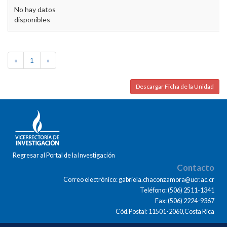
No hay datos
disponibles
«
1
»
Descargar Ficha de la Unidad
Regresar al Portal de la Investigación
Contacto
Correo electrónico: gabriela.chaconzamora@ucr.ac.cr
Teléfono: (506) 2511-1341
Fax: (506) 2224-9367
Cód.Postal: 11501-2060,Costa Rica