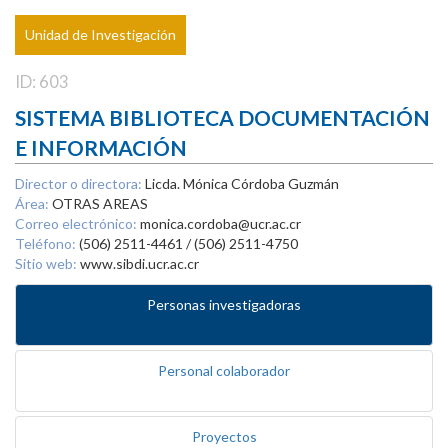
Unidad de Investigación
ID: 603
SISTEMA BIBLIOTECA DOCUMENTACIÓN
E INFORMACIÓN
Director o directora:
Licda. Mónica Córdoba Guzmán
Área:
OTRAS AREAS
Correo electrónico:
monica.cordoba@ucr.ac.cr
Teléfono:
(506) 2511-4461 / (506) 2511-4750
Sitio web:
www.sibdi.ucr.ac.cr
Personas investigadoras
Personal colaborador
Proyectos