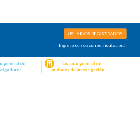
USUARIOS REGISTRADOS
Ingrese con su correo institucional
o general de
Listado general de
stigadores
unidades de investigación