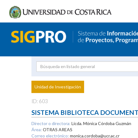
Investigador
Uni
Proyecto
Unidad de Investigación
inves
ID: 603
SISTEMA BIBLIOTECA DOCUMEN
Director o directora:
Licda. Mónica Córdoba Guzmán
Área:
OTRAS AREAS
Correo electrónico:
monica.cordoba@ucr.ac.cr