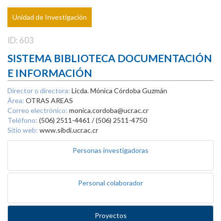
Unidad de Investigación
ID: 603
SISTEMA BIBLIOTECA DOCUMENTACIÓN
E INFORMACIÓN
Director o directora:
Licda. Mónica Córdoba Guzmán
Área:
OTRAS AREAS
Correo electrónico:
monica.cordoba@ucr.ac.cr
Teléfono:
(506) 2511-4461 / (506) 2511-4750
Sitio web:
www.sibdi.ucr.ac.cr
Personas investigadoras
Personal colaborador
Proyectos