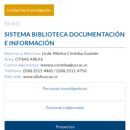
Unidad de Investigación
ID: 603
SISTEMA BIBLIOTECA DOCUMENTACIÓN
E INFORMACIÓN
Director o directora:
Licda. Mónica Córdoba Guzmán
Área:
OTRAS AREAS
Correo electrónico:
monica.cordoba@ucr.ac.cr
Teléfono:
(506) 2511-4461 / (506) 2511-4750
Sitio web:
www.sibdi.ucr.ac.cr
Personas investigadoras
Personal colaborador
Proyectos