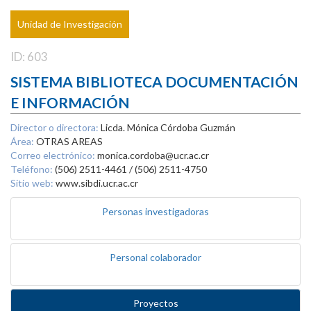
Unidad de Investigación
ID: 603
SISTEMA BIBLIOTECA DOCUMENTACIÓN
E INFORMACIÓN
Director o directora:
Licda. Mónica Córdoba Guzmán
Área:
OTRAS AREAS
Correo electrónico:
monica.cordoba@ucr.ac.cr
Teléfono:
(506) 2511-4461 / (506) 2511-4750
Sitio web:
www.sibdi.ucr.ac.cr
Personas investigadoras
Personal colaborador
Proyectos