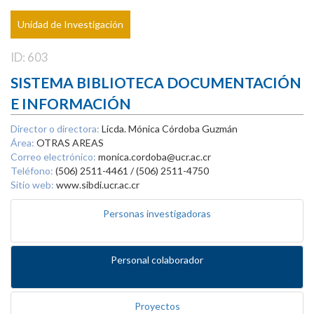
Unidad de Investigación
ID: 603
SISTEMA BIBLIOTECA DOCUMENTACIÓN
E INFORMACIÓN
Director o directora:
Licda. Mónica Córdoba Guzmán
Área:
OTRAS AREAS
Correo electrónico:
monica.cordoba@ucr.ac.cr
Teléfono:
(506) 2511-4461 / (506) 2511-4750
Sitio web:
www.sibdi.ucr.ac.cr
Personas investigadoras
Personal colaborador
Proyectos