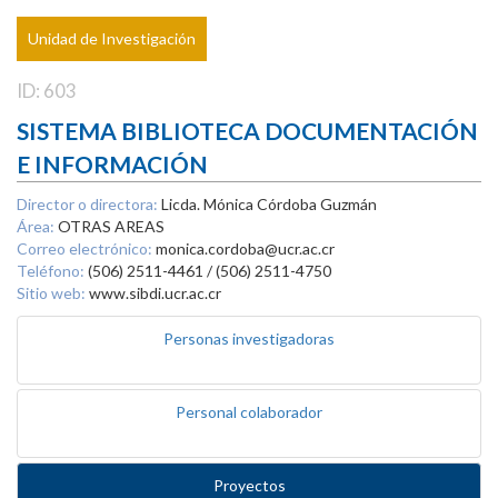
Unidad de Investigación
ID: 603
SISTEMA BIBLIOTECA DOCUMENTACIÓN
E INFORMACIÓN
Director o directora:
Licda. Mónica Córdoba Guzmán
Área:
OTRAS AREAS
Correo electrónico:
monica.cordoba@ucr.ac.cr
Teléfono:
(506) 2511-4461 / (506) 2511-4750
Sitio web:
www.sibdi.ucr.ac.cr
Personas investigadoras
Personal colaborador
Proyectos