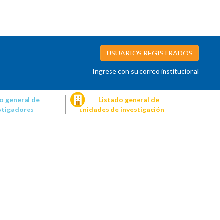
USUARIOS REGISTRADOS
Ingrese con su correo institucional
o general de
Listado general de
stigadores
unidades de investigación