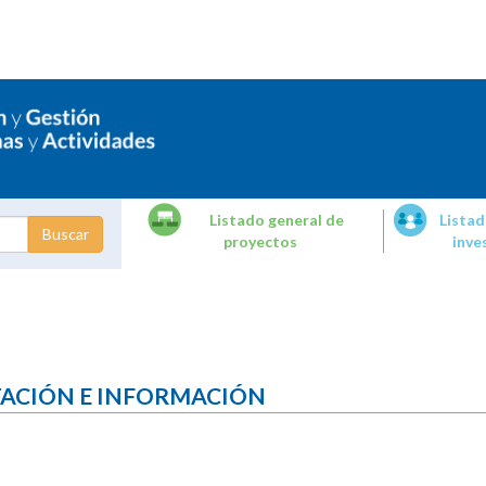
Listado general de
Listad
proyectos
inve
dades de
tigación
TACIÓN E INFORMACIÓN