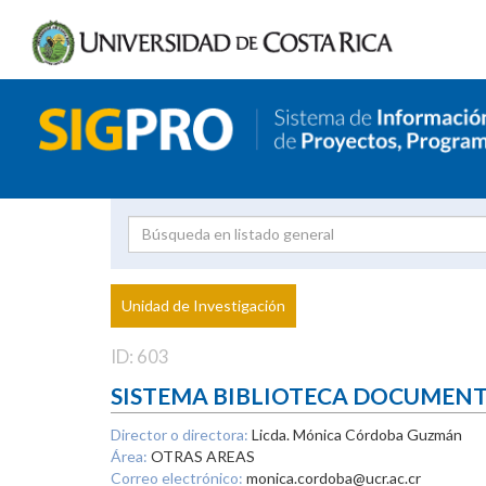
Investigador
Uni
Proyecto
Unidad de Investigación
inves
ID: 603
SISTEMA BIBLIOTECA DOCUMEN
Director o directora:
Licda. Mónica Córdoba Guzmán
Área:
OTRAS AREAS
Correo electrónico:
monica.cordoba@ucr.ac.cr