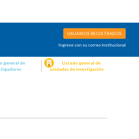
USUARIOS REGISTRADOS
Ingrese con su correo institucional
o general de
Listado general de
stigadores
unidades de investigación