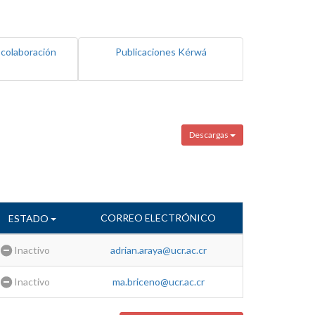
 colaboración
Publicaciones Kérwá
Descargas
CORREO ELECTRÓNICO
ESTADO
Inactivo
adrian.araya@ucr.ac.cr
Inactivo
ma.briceno@ucr.ac.cr