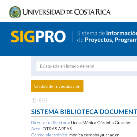
Investigador
Uni
Proyecto
Unidad de Investigación
inves
ID: 603
SISTEMA BIBLIOTECA DOCUMEN
Director o directora:
Licda. Mónica Córdoba Guzmán
Área:
OTRAS AREAS
Correo electrónico:
monica.cordoba@ucr.ac.cr