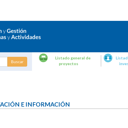
Listado general de
Listad
proyectos
inve
dades de
tigación
TACIÓN E INFORMACIÓN