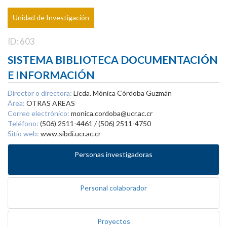
Unidad de Investigación
ID: 603
SISTEMA BIBLIOTECA DOCUMENTACIÓN
E INFORMACIÓN
Director o directora:
Licda. Mónica Córdoba Guzmán
Área:
OTRAS AREAS
Correo electrónico:
monica.cordoba@ucr.ac.cr
Teléfono:
(506) 2511-4461 / (506) 2511-4750
Sitio web:
www.sibdi.ucr.ac.cr
Personas investigadoras
Personal colaborador
Proyectos