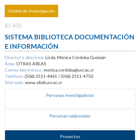
Unidad de Investigación
ID: 603
SISTEMA BIBLIOTECA DOCUMENTACIÓN
E INFORMACIÓN
Director o directora:
Licda. Mónica Córdoba Guzmán
Área:
OTRAS AREAS
Correo electrónico:
monica.cordoba@ucr.ac.cr
Teléfono:
(506) 2511-4461 / (506) 2511-4750
Sitio web:
www.sibdi.ucr.ac.cr
Personas investigadoras
Personal colaborador
Proyectos