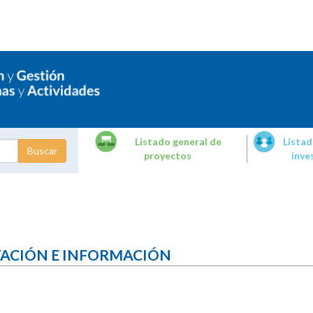
Listado general de
Listad
proyectos
inve
dades de
tigación
TACIÓN E INFORMACIÓN