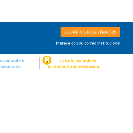
USUARIOS REGISTRADOS
Ingrese con su correo institucional
o general de
Listado general de
stigadores
unidades de investigación