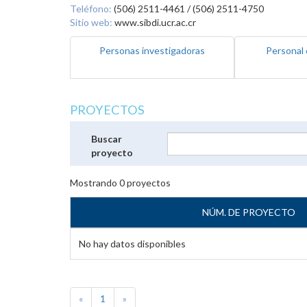
Teléfono:
(506) 2511-4461 / (506) 2511-4750
Sitio web:
www.sibdi.ucr.ac.cr
Personas investigadoras
Personal 
PROYECTOS
Buscar
proyecto
Mostrando
0
proyectos
NÚM. DE PROYECTO
No hay datos disponibles
«
1
»