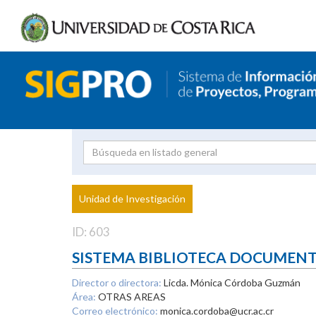
Investigador
Uni
Proyecto
Unidad de Investigación
inves
ID: 603
SISTEMA BIBLIOTECA DOCUMEN
Director o directora:
Licda. Mónica Córdoba Guzmán
Área:
OTRAS AREAS
Correo electrónico:
monica.cordoba@ucr.ac.cr