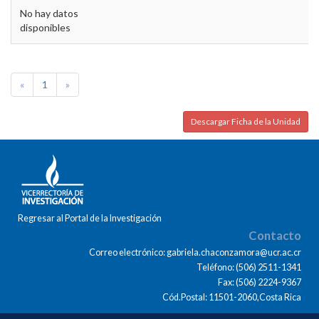
No hay datos
disponibles
«
1
»
Descargar Ficha de la Unidad
Regresar al Portal de la Investigación
Contacto
Correo electrónico: gabriela.chaconzamora@ucr.ac.cr
Teléfono: (506) 2511-1341
Fax: (506) 2224-9367
Cód.Postal: 11501-2060,Costa Rica