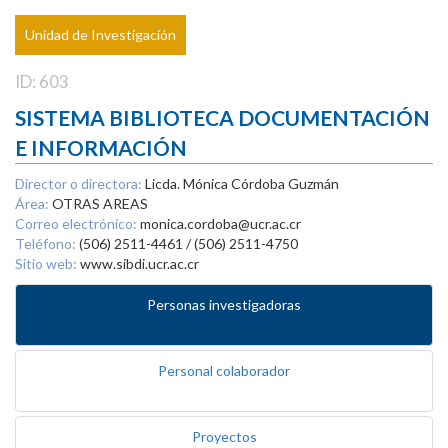
Unidad de Investigación
ID: 603
SISTEMA BIBLIOTECA DOCUMENTACIÓN
E INFORMACIÓN
Director o directora:
Licda. Mónica Córdoba Guzmán
Área:
OTRAS AREAS
Correo electrónico:
monica.cordoba@ucr.ac.cr
Teléfono:
(506) 2511-4461 / (506) 2511-4750
Sitio web:
www.sibdi.ucr.ac.cr
Personas investigadoras
Personal colaborador
Proyectos