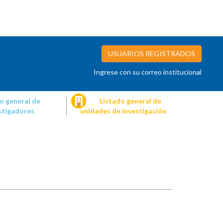
USUARIOS REGISTRADOS
Ingrese con su correo institucional
o general de
Listado general de
stigadores
unidades de investigación