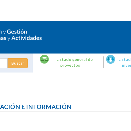
Listado general de
Listad
proyectos
inve
dades de
tigación
TACIÓN E INFORMACIÓN