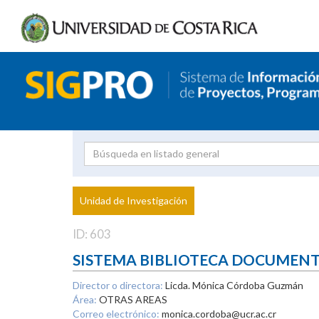
Investigador
Uni
Proyecto
Unidad de Investigación
inves
ID: 603
SISTEMA BIBLIOTECA DOCUMEN
Director o directora:
Licda. Mónica Córdoba Guzmán
Área:
OTRAS AREAS
Correo electrónico:
monica.cordoba@ucr.ac.cr