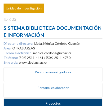
Unidad de Investigación
ID: 603
SISTEMA BIBLIOTECA DOCUMENTACIÓN
E INFORMACIÓN
Director o directora:
Licda. Mónica Córdoba Guzmán
Área:
OTRAS AREAS
Correo electrónico:
monica.cordoba@ucr.ac.cr
Teléfono:
(506) 2511-4461 / (506) 2511-4750
Sitio web:
www.sibdi.ucr.ac.cr
Personas investigadoras
Personal colaborador
Proyectos