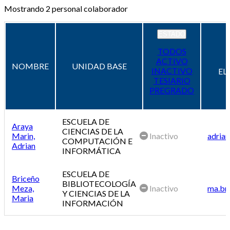
Mostrando
2
personal colaborador
ESTADO
TODOS
ACTIVO
NOMBRE
UNIDAD BASE
INACTIVO
EL
TESIARIO
PREGRADO
ESCUELA DE
Araya
CIENCIAS DE LA
Marin,
Inactivo
adrian
COMPUTACIÓN E
Adrian
INFORMÁTICA
ESCUELA DE
Briceño
BIBLIOTECOLOGÍA
Meza,
Inactivo
ma.br
Y CIENCIAS DE LA
Maria
INFORMACIÓN