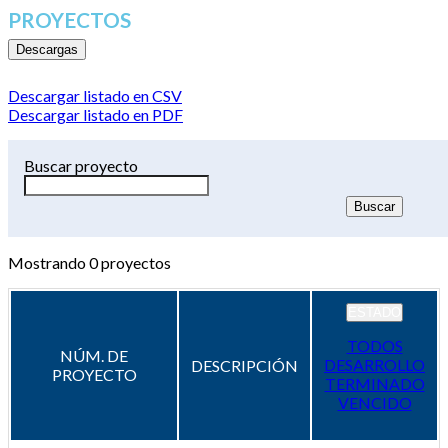
PROYECTOS
Descargas
Descargar listado en CSV
Descargar listado en PDF
Buscar proyecto
Mostrando
0
proyectos
ESTADO
TODOS
NÚM. DE
DESARROLLO
DESCRIPCIÓN
PROYECTO
TERMINADO
VENCIDO