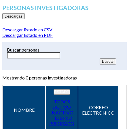
PERSONAS INVESTIGADORAS
Descargas
Descargar listado en CSV
Descargar listado en PDF
Buscar personas
Mostrando
0
personas investigadoras
ESTADO
TODOS
ACTIVO
CORREO
NOMBRE
INACTIVO
ELECTRÓNICO
TESIARIO
PREGRADO