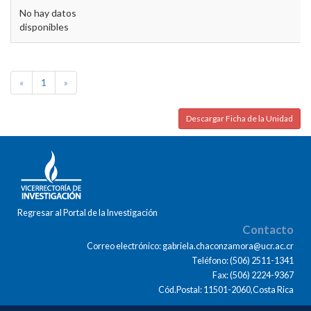
No hay datos
disponibles
«
1
»
Descargar Ficha de la Unidad
Regresar al Portal de la Investigación
Contacto
Correo electrónico: gabriela.chaconzamora@ucr.ac.cr
Teléfono: (506) 2511-1341
Fax: (506) 2224-9367
Cód.Postal: 11501-2060,Costa Rica