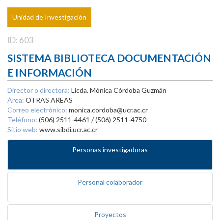
Unidad de Investigación
ID: 603
SISTEMA BIBLIOTECA DOCUMENTACIÓN
E INFORMACIÓN
Director o directora:
Licda. Mónica Córdoba Guzmán
Área:
OTRAS AREAS
Correo electrónico:
monica.cordoba@ucr.ac.cr
Teléfono:
(506) 2511-4461 / (506) 2511-4750
Sitio web:
www.sibdi.ucr.ac.cr
Personas investigadoras
Personal colaborador
Proyectos