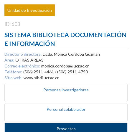
Unidad de Investigación
ID: 603
SISTEMA BIBLIOTECA DOCUMENTACIÓN
E INFORMACIÓN
Director o directora:
Licda. Mónica Córdoba Guzmán
Área:
OTRAS AREAS
Correo electrónico:
monica.cordoba@ucr.ac.cr
Teléfono:
(506) 2511-4461 / (506) 2511-4750
Sitio web:
www.sibdi.ucr.ac.cr
Personas investigadoras
Personal colaborador
Proyectos