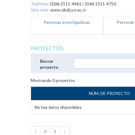
Teléfono:
(506) 2511-4461 / (506) 2511-4750
Sitio web:
www.sibdi.ucr.ac.cr
Personas investigadoras
Personal 
PROYECTOS
Buscar
proyecto
Mostrando
0
proyectos
NÚM. DE PROYECTO
No hay datos disponibles
«
2
1
»