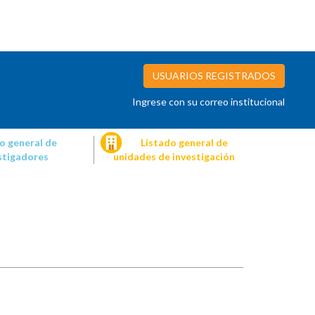
USUARIOS REGISTRADOS
Ingrese con su correo institucional
o general de
Listado general de
stigadores
unidades de investigación