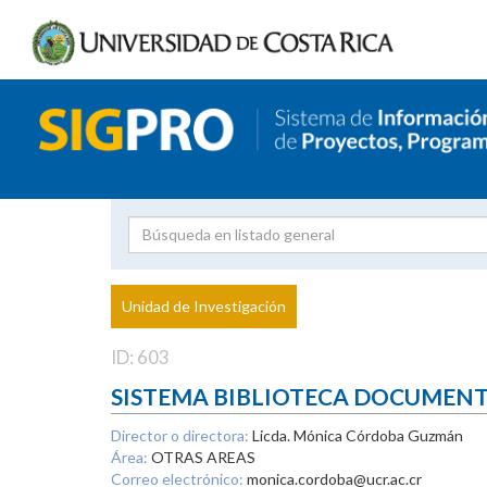
Investigador
Uni
Proyecto
Unidad de Investigación
inves
ID: 603
SISTEMA BIBLIOTECA DOCUMEN
Director o directora:
Licda. Mónica Córdoba Guzmán
Área:
OTRAS AREAS
Correo electrónico:
monica.cordoba@ucr.ac.cr