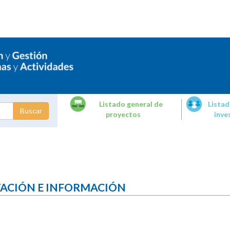
Listado general de
Listad
proyectos
inve
dades de
tigación
TACIÓN E INFORMACIÓN