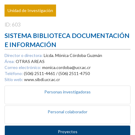
Unidad de Investigación
ID: 603
SISTEMA BIBLIOTECA DOCUMENTACIÓN
E INFORMACIÓN
Director o directora:
Licda. Mónica Córdoba Guzmán
Área:
OTRAS AREAS
Correo electrónico:
monica.cordoba@ucr.ac.cr
Teléfono:
(506) 2511-4461 / (506) 2511-4750
Sitio web:
www.sibdi.ucr.ac.cr
Personas investigadoras
Personal colaborador
Proyectos