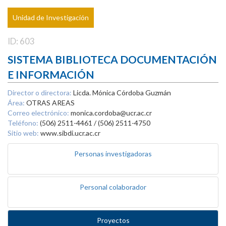
Unidad de Investigación
ID: 603
SISTEMA BIBLIOTECA DOCUMENTACIÓN
E INFORMACIÓN
Director o directora:
Licda. Mónica Córdoba Guzmán
Área:
OTRAS AREAS
Correo electrónico:
monica.cordoba@ucr.ac.cr
Teléfono:
(506) 2511-4461 / (506) 2511-4750
Sitio web:
www.sibdi.ucr.ac.cr
Personas investigadoras
Personal colaborador
Proyectos