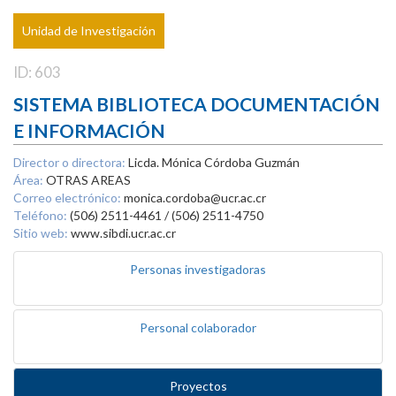
Unidad de Investigación
ID: 603
SISTEMA BIBLIOTECA DOCUMENTACIÓN
E INFORMACIÓN
Director o directora:
Licda. Mónica Córdoba Guzmán
Área:
OTRAS AREAS
Correo electrónico:
monica.cordoba@ucr.ac.cr
Teléfono:
(506) 2511-4461 / (506) 2511-4750
Sitio web:
www.sibdi.ucr.ac.cr
Personas investigadoras
Personal colaborador
Proyectos