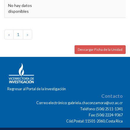
No hay datos
disponibles
«
1
»
Descargar Ficha de la Unidad
Regresar al Portal de la Investigación
Contacto
Correo electrónico: gabriela.chaconzamora@ucr.ac.cr
Teléfono: (506) 2511-1341
Fax: (506) 2224-9367
Cód.Postal: 11501-2060,Costa Rica