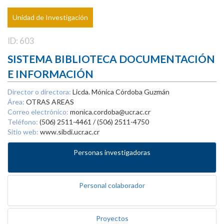
Unidad de Investigación
ID: 603
SISTEMA BIBLIOTECA DOCUMENTACIÓN
E INFORMACIÓN
Director o directora:
Licda. Mónica Córdoba Guzmán
Área:
OTRAS AREAS
Correo electrónico:
monica.cordoba@ucr.ac.cr
Teléfono:
(506) 2511-4461 / (506) 2511-4750
Sitio web:
www.sibdi.ucr.ac.cr
Personas investigadoras
Personal colaborador
Proyectos