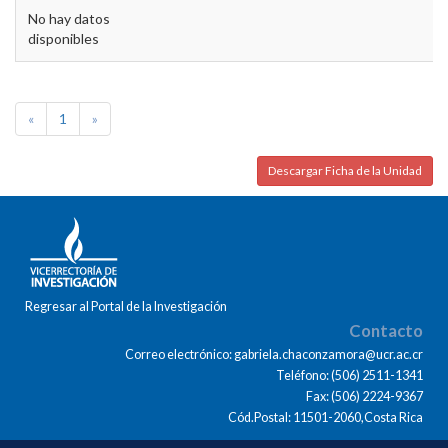
No hay datos
disponibles
«
1
»
Descargar Ficha de la Unidad
Regresar al Portal de la Investigación
Contacto
Correo electrónico: gabriela.chaconzamora@ucr.ac.cr
Teléfono: (506) 2511-1341
Fax: (506) 2224-9367
Cód.Postal: 11501-2060,Costa Rica