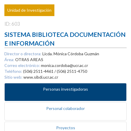
Unidad de Investigación
ID: 603
SISTEMA BIBLIOTECA DOCUMENTACIÓN
E INFORMACIÓN
Director o directora:
Licda. Mónica Córdoba Guzmán
Área:
OTRAS AREAS
Correo electrónico:
monica.cordoba@ucr.ac.cr
Teléfono:
(506) 2511-4461 / (506) 2511-4750
Sitio web:
www.sibdi.ucr.ac.cr
Personas investigadoras
Personal colaborador
Proyectos