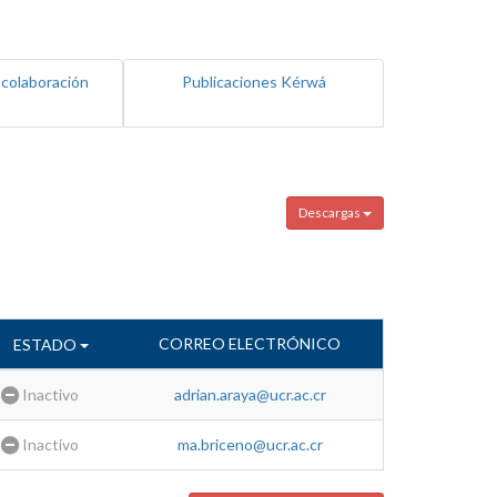
 colaboración
Publicaciones Kérwá
Descargas
CORREO ELECTRÓNICO
ESTADO
Inactivo
adrian.araya@ucr.ac.cr
Inactivo
ma.briceno@ucr.ac.cr