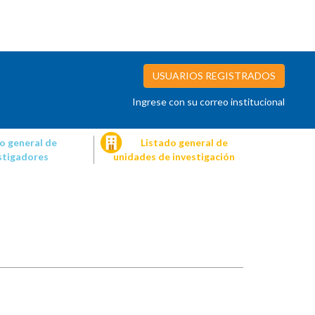
USUARIOS REGISTRADOS
Ingrese con su correo institucional
o general de
Listado general de
stigadores
unidades de investigación