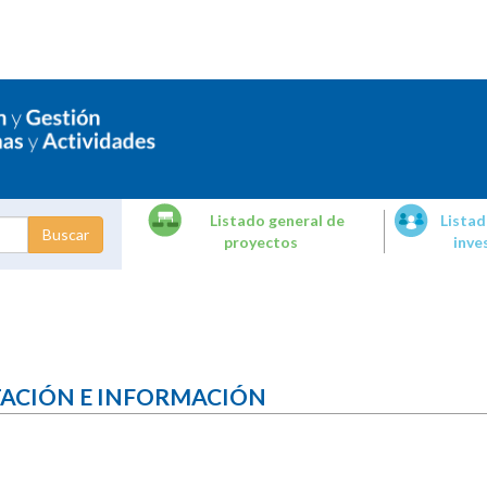
Listado general de
Listad
proyectos
inve
dades de
tigación
TACIÓN E INFORMACIÓN