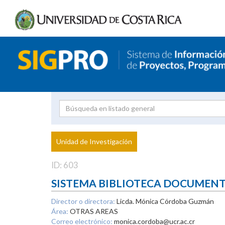
Investigador
Uni
Proyecto
Unidad de Investigación
inves
ID: 603
SISTEMA BIBLIOTECA DOCUMEN
Director o directora:
Licda. Mónica Córdoba Guzmán
Área:
OTRAS AREAS
Correo electrónico:
monica.cordoba@ucr.ac.cr