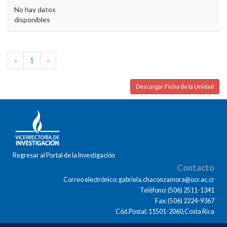
No hay datos
disponibles
«
1
»
Descargar Ficha de la Unidad
Regresar al Portal de la Investigación
Contacto
Correo electrónico: gabriela.chaconzamora@ucr.ac.cr
Teléfono: (506) 2511-1341
Fax: (506) 2224-9367
Cód.Postal: 11501-2060,Costa Rica