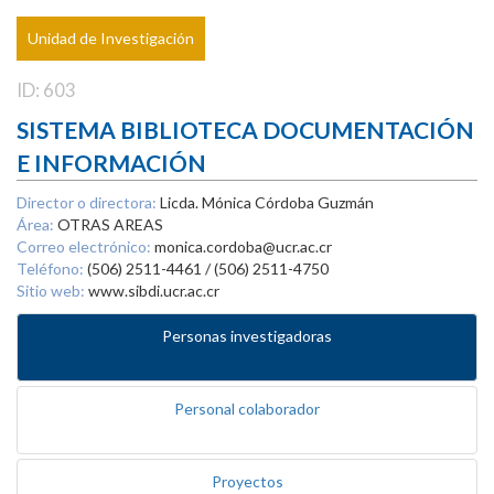
Unidad de Investigación
ID: 603
SISTEMA BIBLIOTECA DOCUMENTACIÓN
E INFORMACIÓN
Director o directora:
Licda. Mónica Córdoba Guzmán
Área:
OTRAS AREAS
Correo electrónico:
monica.cordoba@ucr.ac.cr
Teléfono:
(506) 2511-4461 / (506) 2511-4750
Sitio web:
www.sibdi.ucr.ac.cr
Personas investigadoras
Personal colaborador
Proyectos