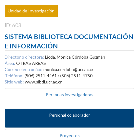
Unidad de Investigación
ID: 603
SISTEMA BIBLIOTECA DOCUMENTACIÓN
E INFORMACIÓN
Director o directora:
Licda. Mónica Córdoba Guzmán
Área:
OTRAS AREAS
Correo electrónico:
monica.cordoba@ucr.ac.cr
Teléfono:
(506) 2511-4461 / (506) 2511-4750
Sitio web:
www.sibdi.ucr.ac.cr
Personas investigadoras
Personal colaborador
Proyectos